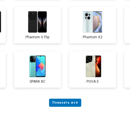
от 50 мин
о
Phantom V Flip
Phantom X2
от 90 мин
о
от 40 мин
о
SPARK 8C
POVA 5