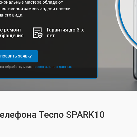
сиональные мастера обладают
чественной замены задней панели
шнего вида.
с ремонт
Гарантия до 3-х
обращения
лет
править заявку
 на обработку моих
персональных данных.
телефона Tecno SPARK10