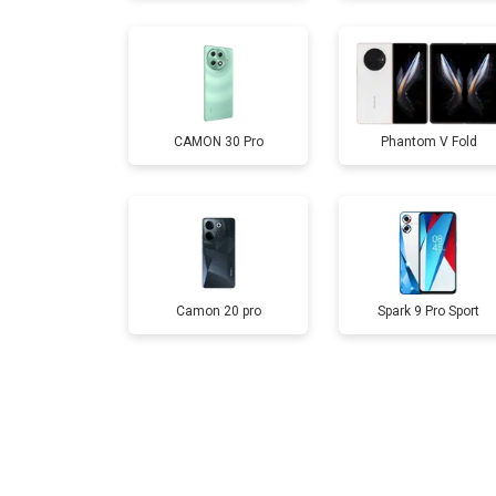
Замена кнопки включения
CAMON 30 Pro
Phantom V Fold
Ремонт цепи питания
Ремонт динамика
Camon 20 pro
Spark 9 Pro Sport