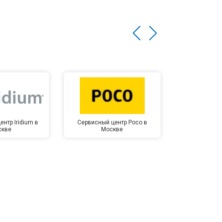
нтр Iridium в
Сервисный центр Poco в
Сервисный 
скве
Москве
Мо