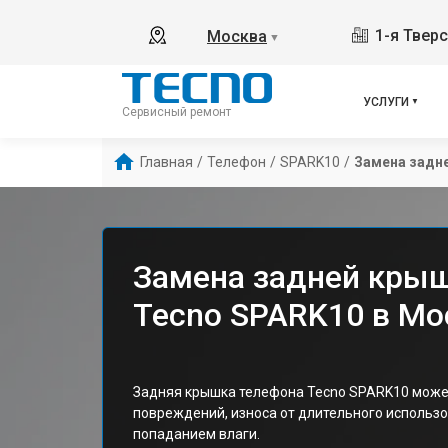
1-я Твер
Москва
▼
УСЛУГИ
Сервисный ремонт
Главная
/
Телефон
/
SPARK10
/
Замена задн
Замена задней кры
Tecno SPARK10 в Мо
Задняя крышка телефона Tecno SPARK10 может
повреждений, износа от длительного использ
попаданием влаги.