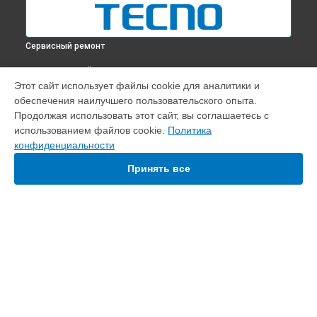
Сервисный ремонт
ВЫБЕРИ СВОЙ ГОРОД
Этот сайт использует файлы cookie для аналитики и
Ремонт динамика телефона POVA 5 Tecno в
Краснодаре
обеспечения наилучшего пользовательского опыта.
Ремонт динамика телефона POVA 5 Tecno в
Ростове-на-
Продолжая использовать этот сайт, вы соглашаетесь с
Дону
использованием файлов cookie.
Политика
Ремонт динамика телефона POVA 5 Tecno в
Нижнем
конфиденциальности
Новгороде
Принять все
Ремонт динамика телефона POVA 5 Tecno в
Новосибирске
Ремонт динамика телефона POVA 5 Tecno в
Челябинске
Ремонт динамика телефона POVA 5 Tecno в
Екатеринбурге
Ремонт динамика телефона POVA 5 Tecno в
Казани
Ремонт динамика телефона POVA 5 Tecno в
Уфе
УСТРОЙСТВА
Ремонт динамика телефона POVA 5 Tecno в
Воронеже
Ремонт динамика телефона POVA 5 Tecno в
Волгограде
Телефон
Ремонт динамика телефона POVA 5 Tecno в
Барнауле
Ноутбук
Ремонт динамика телефона POVA 5 Tecno в
Ижевске
Ремонт динамика телефона POVA 5 Tecno в
Тольятти