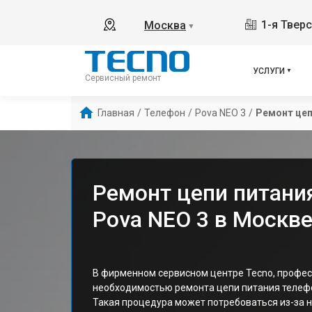
1-я Твер
Москва
▼
УСЛУГИ
Сервисный ремонт
Главная
/
Телефон
/
Pova NEO 3
/
Ремонт цеп
Ремонт цепи питани
Pova NEO 3 в Москв
В фирменном сервисном центре Tecno, профес
необходимостью ремонта цепи питания телефо
Такая процедура может потребоваться из-за н