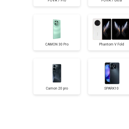
POVA 7 Pro
POVA 7 Ultra
Замена дисплея (экрана)
Замена аккумулятора
CAMON 30 Pro
Phantom V Fold
Замена кнопки включения
Ремонт динамика
Camon 20 pro
SPARK10