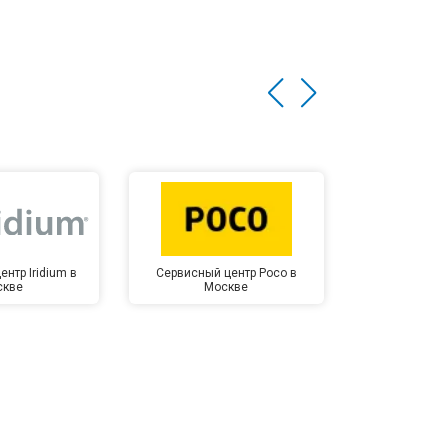
нтр Iridium в
Сервисный центр Poco в
Сервисный 
скве
Москве
Мо