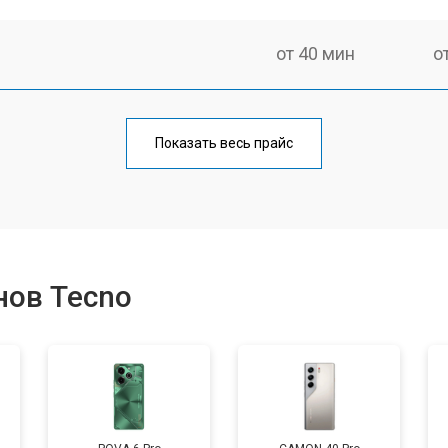
от 40 мин
о
от 70 мин
о
Показать весь прайс
от 50 мин
о
от 70 мин
о
нов Tecno
от 60 мин
о
от 60 мин
о