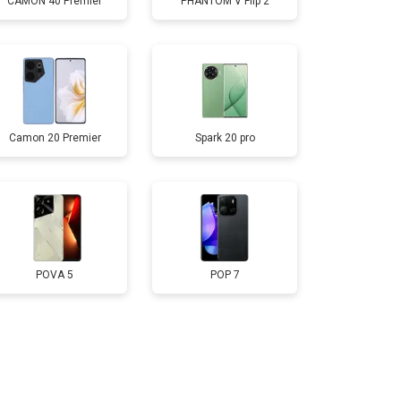
CAMON 40 Premier
PHANTOM V Flip 2
т 2700 ₽
Заказать
т 950 ₽
Заказать
Camon 20 Premier
Spark 20 pro
т 1750 ₽
Заказать
т 1400 ₽
Заказать
POVA 5
POP 7