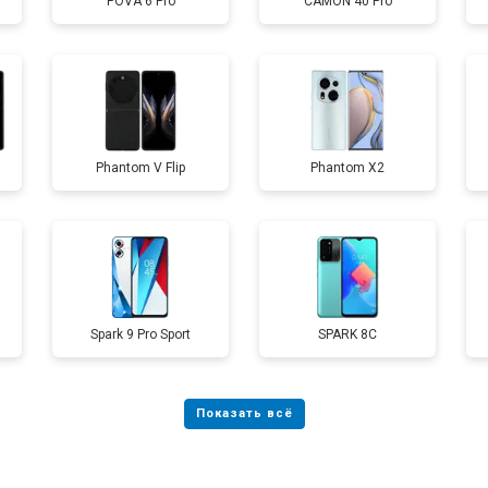
POVA 6 Pro
CAMON 40 Pro
от 60 мин
о
от 60 мин
о
Phantom V Flip
Phantom X2
от 50 мин
о
от 40 мин
о
Spark 9 Pro Sport
SPARK 8C