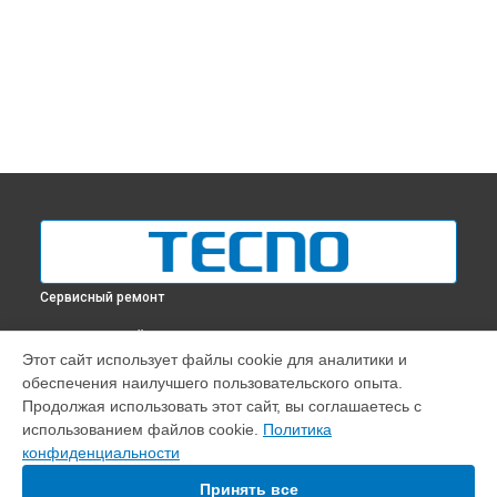
Сервисный ремонт
ВЫБЕРИ СВОЙ ГОРОД
Этот сайт использует файлы cookie для аналитики и
Диагностика телефона Tecno в
Краснодаре
обеспечения наилучшего пользовательского опыта.
Диагностика телефона Tecno в
Ростове-на-Дону
Продолжая использовать этот сайт, вы соглашаетесь с
Диагностика телефона Tecno в
Нижнем Новгороде
использованием файлов cookie.
Политика
конфиденциальности
Диагностика телефона Tecno в
Новосибирске
Диагностика телефона Tecno в
Челябинске
Принять все