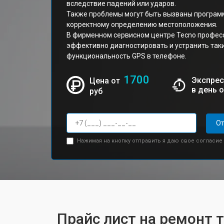
вследствие падений или ударов.
Также проблемы могут быть вызваны програ
корректному определению местоположения.
В фирменном сервисном центре Tecno профес
эффективно диагностировать и устранить так
функциональность GPS в телефоне.
1700
Экспрес
Цена от
в день 
руб
От
Нажимая на кнопку отправить я даю свое согласие
Прайс лист на ремонт 