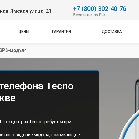
+7 (800) 302-40-76
ская-Ямская улица, 21
Бесплатно по РФ
ЦЕНЫ
ГАРАНТИЯ
ДОСТАВКА
 GPS-модуля
телефона Tecno
кве
ro в центрах Tecno требуется при
кое повреждение модуля, возникающее