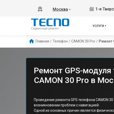
1-я Твер
Москва
▼
УСЛУГИ
Сервисный ремонт
Главная
/
Телефон
/
CAMON 30 Pro
/
Ремонт
Ремонт GPS-модуля 
CAMON 30 Pro в Мос
Проведение ремонта GPS телефона CAMON 30 P
возникновении проблем с навигацией.
Одной из основных причин является физичес