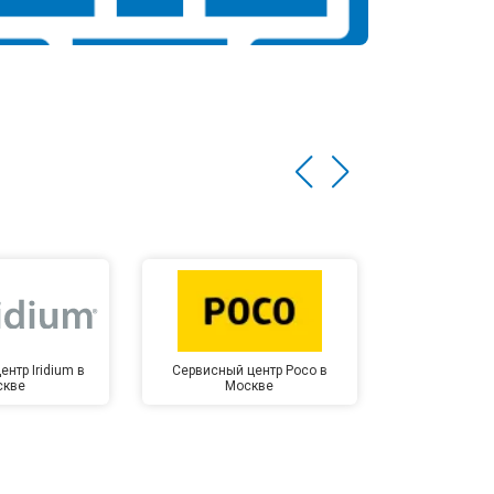
нтр Iridium в
Сервисный центр Poco в
Сервисный 
скве
Москве
Мо