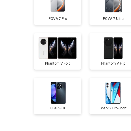
Замена дисплея (экрана)
POVA 7 Pro
POVA 7 Ultra
Замена аккумулятора
Замена кнопки включения
Phantom V Fold
Phantom V Flip
Ремонт цепи питания
Ремонт динамика
SPARK10
Spark 9 Pro Sport