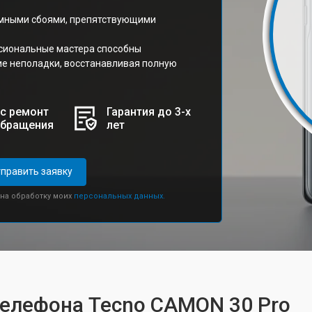
ммными сбоями, препятствующими
сиональные мастера способны
ие неполадки, восстанавливая полную
с ремонт
Гарантия до 3-х
обращения
лет
править заявку
 на обработку моих
персональных данных.
телефона Tecno CAMON 30 Pro